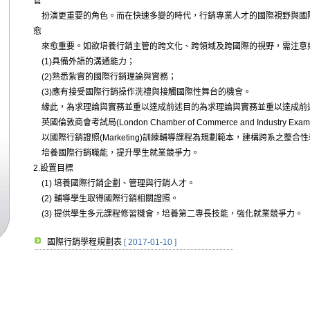
管
扮演更重要的角色。而在快速多變的時代，行銷專業人才的國際視野與國
愈
來愈重要。如欲培養行銷主管的跨文化、跨領域及跨國際的視野，需注意
(1)具備外語的溝通能力；
(2)熟悉紮實的國際行銷理論與實務；
(3)應有接受國際行銷操作洗禮與接觸國際性舞台的機會。
緣此，為求理論與實務並重以達成前述目的為求理論與實務並重以達成前
英國倫敦商會考試局(London Chamber of Commerce and Industry Examin
以國際行銷證照(Marketing)訓練輔導課程為規劃範本，建構跨系之整
培養國際行銷職能，提升學生就業競爭力。
2.設置目標
(1) 培養國際行銷企劃、管理與行銷人才。
(2) 輔導學生取得國際行銷相關證照。
(3) 提供學生多元課程修習機會，培養第二專長技能，強化就業競爭力。
國際行銷學程規劃表
[ 2017-01-10 ]