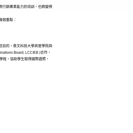
際行銷專業能力的培訓，也將變得
幾個重點：
述目的，景文科技大學商管學院與
ations Board; LCCIEB )合作，
合性學程，協助學生取得國際證照，